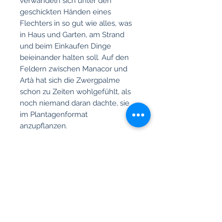
verwandeln sich unter den
geschickten Händen eines
Flechters in so gut wie alles, was
in Haus und Garten, am Strand
und beim Einkaufen Dinge
beieinander halten soll. Auf den
Feldern zwischen Manacor und
Artà hat sich die Zwergpalme
schon zu Zeiten wohlgefühlt, als
noch niemand daran dachte, sie
im Plantagenformat
anzupflanzen.
Produktinfo
XL-Korb mit Reißverschluss, mit
Rückgabe und Rückerstattung
Quaste aus Garn und Leder,
gefärbter Meereseffekt, gesticktes
Sie haben ein 14 tägiges
Etikett und mittelgroße runde