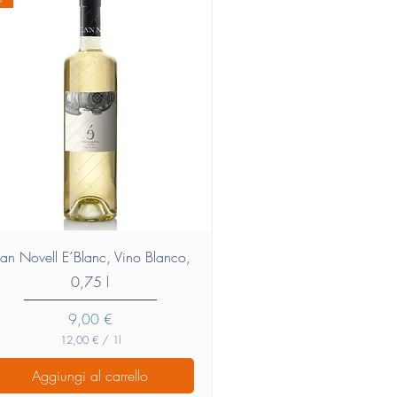
Vista rapida
an Novell E´Blanc, Vino Blanco,
0,75 l
Prezzo
9,00 €
12,00 €
/
1l
1
2
Aggiungi al carrello
,
0