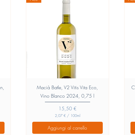
Vista rapida
òn,
Macià Batle, V2 Vitis Vita Eco,
C
Vino Blanco 2024, 0,75 l
Prezzo
15,50 €
2,07 €
/
100ml
2
,
Aggiungi al carrello
0
7