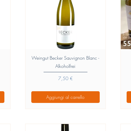
Vista rapida
e
Weingut Becker Sauvignon Blanc -
Alkoholfrei
Prezzo
7,50 €
Aggiungi al carrello