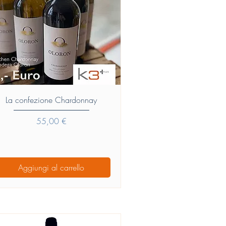
Vista rapida
La confezione Chardonnay
Prezzo
55,00 €
Aggiungi al carrello