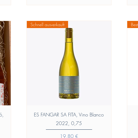
€
p
e
Schnell ausverkauft
Best
r
1
0
0
M
i
l
l
i
l
i
t
r
i
Vista rapida
ó,
ES FANGAR SA FITA, Vino Blanco
2022, 0,75
Prezzo
19,80 €