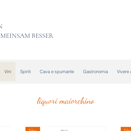
 LADEN
MEINSAM BESSER
Vini
Spiriti
Cava e spumante
Gastronomia
Vivere 
liquori maiorchino
Neu
Ne