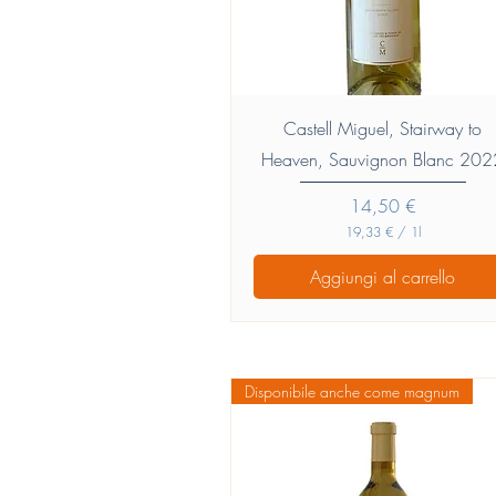
r
i
Vista rapida
Castell Miguel, Stairway to
Heaven, Sauvignon Blanc 202
Prezzo
14,50 €
19,33 €
/
1l
1
9
Aggiungi al carrello
,
3
3
€
p
Disponibile anche come magnum
e
r
1
l
i
t