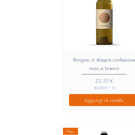
r
o
Vista rapida
Binigrau in doppia confezion
rosso e bianco
Prezzo
22,50 €
30,00 €
/
1l
3
0
Aggiungi al carrello
,
0
0
€
p
Neu
e