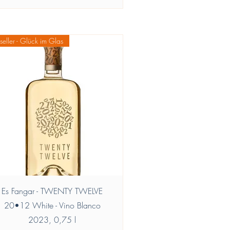
0
€
p
seller - Glück im Glas
e
r
1
l
i
t
r
o
Vista rapida
Es Fangar - TWENTY TWELVE
20•12 White - Vino Blanco
2023, 0,75 l