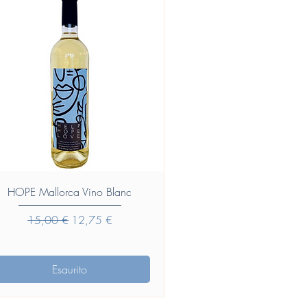
Vista rapida
HOPE Mallorca Vino Blanc
Prezzo regolare
Prezzo scontato
15,00 €
12,75 €
Esaurito