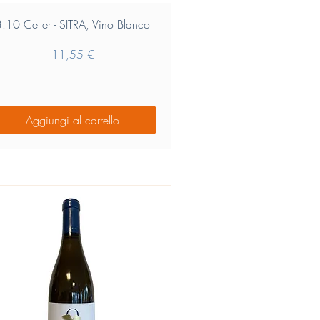
Vista rapida
3.10 Celler - SITRA, Vino Blanco
Prezzo
11,55 €
Aggiungi al carrello