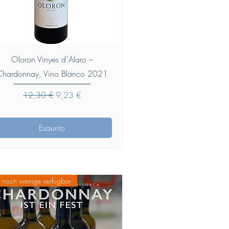
Vista rapida
Oloron Vinyes d´Alaro –
Chardonnay, Vino Blanco 2021
Prezzo regolare
Prezzo scontato
12,30 €
9,23 €
Esaurito
 noch wenige verfügbar