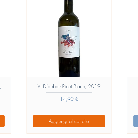
Vista rapida
,
Vi D´auba - Picot Blanc, 2019
Prezzo
14,90 €
Aggiungi al carrello