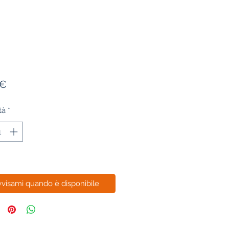
Prezzo
 €
tà
*
visami quando è disponibile