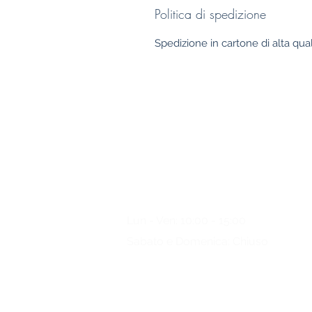
Politica di spedizione
Spedizione in cartone di alta qual
Qualsiasi domanda?
Per favore
, chiamaci
Lun - Ven: 10:00 - 15:00
Sabato e Domenica: Chiuso
+49 (0) 221/34 66 95 69