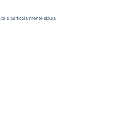
ità e particolarmente sicura.
informazione
Sedi
Colonia
Condizioni
Privacy
Dichiarazione 
traduzione
Impronta